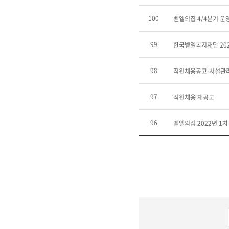
100
벧엘의집 4/4분기 운
99
한국벧엘복지재단 202
98
직원채용공고-시설관
97
직원채용 재공고
96
벧엘의집 2022년 1