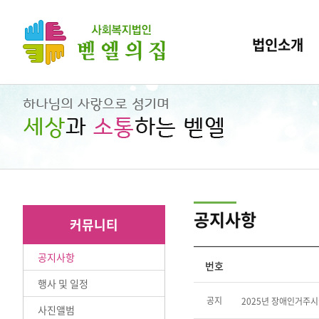
법인소개
공지사항
커뮤니티
공지사항
번호
행사 및 일정
공지
2025년 장애인거주시
사진앨범