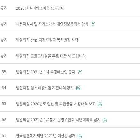
공지
2026년 실비입소비용 요금안내
공지
채용지원서 및 자기소개서 개인정보동의서 양식
공지
벧엘의집 cms 지정후원금 목적변경 사항
공지
벧엘의집 프로그램실을 무료 대관 해 드립니다
65
벧엘의집 2021년 1차 추경예산안 공지
64
벧엘의집 입소비용수입.지출내역 공지
63
벧엘의집 2020년도 결산 및 후원금품 사용내역 보고
62
벧엘의집 2021년 1/4분기 운영위원회 서면회의록 공지
61
한국벧엘복지재단 2021년 예산안 공개